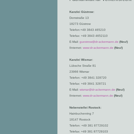
Kanzlei Güstrow:
Domstraße 13
18273 Güstrow
Telefon:+49 3843 465210
Telefax: +49 3843 4652110
E-Mail:
guestrow@
dr-ackermann.de
(Neu!)
IInternet:
www:dr-ackermann.de
(Neu!)
Kanzlei Wismar:
Lübsche Straße 81
23966 Wismar
Telefon: +49 3841 328720
Telefax: +49 3841 328721
E-Mail:
wismar@dr-ackermann
.de
(Neu!)
IInternet:
www.dr-ackermann.de
(Neu!)
Nebenstellei Rostock:
Hainbuchenring 7
18147 Rostock
Telefon: +49 381 87729102
Telefax: +49 381 87729103