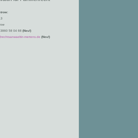
trow:
13
row
 3860 58 04 68
(Neu!)
@rechtsanwaeltin-mertens.de
(Neu!)