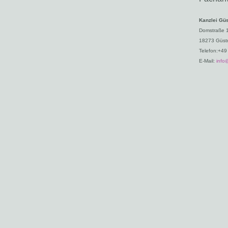
Kanzlei Güs
Domstraße 
18273 Güst
Telefon:+49
E-Mail:
info