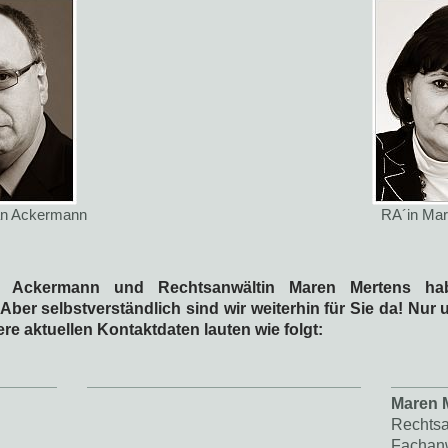
an Ackermann
RA´in Mar
n Ackermann und Rechtsanwältin Maren Mertens ha
ber selbstverständlich sind wir weiterhin für Sie da! Nu
ere aktuellen Kontaktdaten lauten wie folgt:
Maren 
Rechtsa
Fachanw